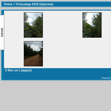
Home
>
Угольница 2018 (просека)
5 files on 1 page(s)
Powered