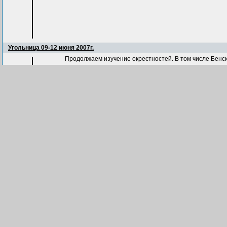
Угольница 09-12 июня 2007г.
Продолжаем изучение окрестностей. В том числе Бенс
25 files, last one added on Feb 28, 2009
Угольница 03-14 сентября 2007г. (отпуск)
Долгожданный отпуск, почти летом.
73 files, last one added on Feb 28, 2009
Угольница 09 мая 2008г.
Приезд на День Победы.
5 files, last one added on Feb 28, 2009