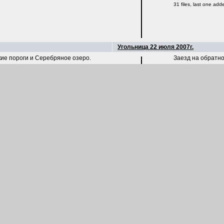
31 files, last one ad
Угольница 22 июля 2007г.
кие пороги и Серебряное озеро.
Заезд на обратн
25 files, last one ad
Угольница 17-22 февраля 2008г. (от
Зимняя поездка в
110 files, last one a
Угольница 03-17 января 2009г. (отпу
Две недели зимни
122 files, last one a