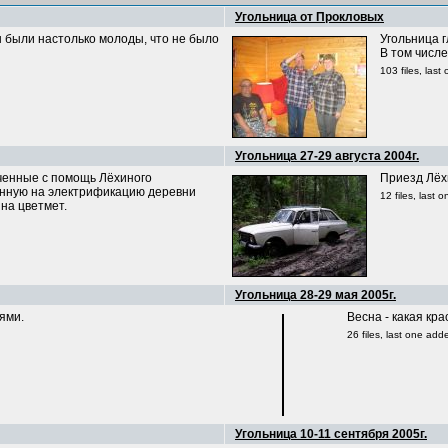
Угольница от Прокловых
 были настолько молоды, что не было
Угольница 
В том числ
103 files, las
Угольница 27-29 августа 2004г.
ченные с помощь Лёхиного
Приезд Лёхи
енную на электрификацию деревни
12 files, last
на цветмет.
Угольница 28-29 мая 2005г.
 друзьями.
Весна - как
26 files, last
Угольница 10-11 сентября 2005г.