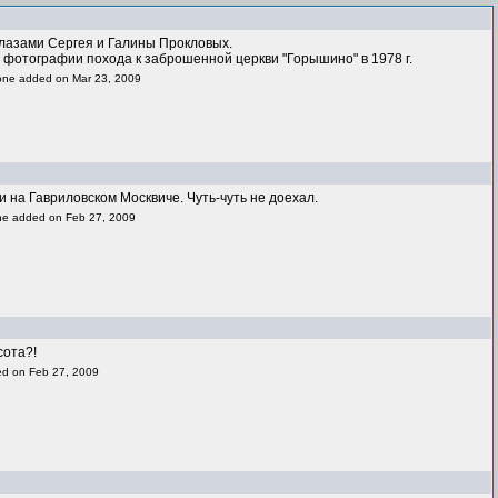
глазами Сергея и Галины Прокловых.
е фотографии похода к заброшенной церкви "Горышино" в 1978 г.
t one added on Mar 23, 2009
 на Гавриловском Москвиче. Чуть-чуть не доехал.
 one added on Feb 27, 2009
ая красота?!
 one added on Feb 27, 2009