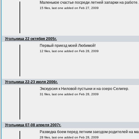
Маленькое счастье посреди летней запарки на ра
15 files, last one added on Feb 27, 2009
Угольница 22 октября 2005г.
Первый приезд моей Любимой!
12 files, last one added on Feb 28, 2009
Угольница 22-23 июля 2006г.
Экскурсия к Ниловой пустыни и на озеро Селигер.
31 files, last one added on Feb 28, 2009
Угольница 07-08 апреля 2007г.
Разведка боем перед летним заездом родителей на ма
28 files, last one added on Feb 28, 2009