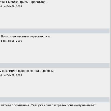
хи. Рыбалка, грибы - красотааа...
ded on Feb 28, 2009
 озеро Волго и по местным окрестностям.
 one added on Feb 28, 2009
у реки Волги в деревню Волговерховье.
ded on Feb 28, 2009
 летнее проживание. Снег уже сошел и травка понемногу начинает