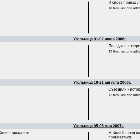
боте.
И снова приезд Лё
18 files, last one ad
Угольница 01-02 июля 2006г.
Поездка на
35 files, last
Угольница 19-21 августа 2006г.
Съездили к исток
12 files, last one ad
Угольница 05-06 мая 2007г.
йские праздники.
Майский заезд на
пробиваться.