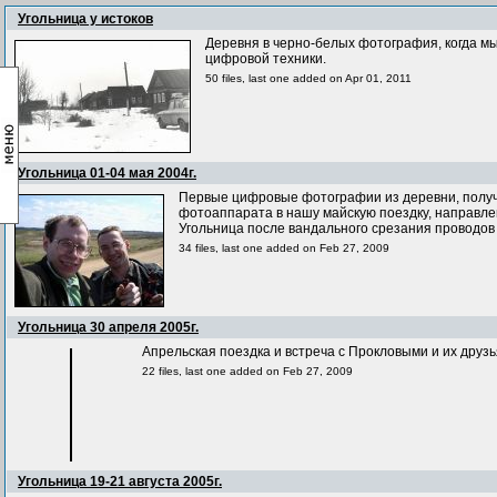
Угольница у истоков
Деревня в черно-белых фотография, когда мы
цифровой техники.
50 files, last one added on Apr 01, 2011
Угольница 01-04 мая 2004г.
Первые цифровые фотографии из деревни, полу
фотоаппарата в нашу майскую поездку, направл
Угольница после вандального срезания проводов 
34 files, last one added on Feb 27, 2009
Угольница 30 апреля 2005г.
Апрельская поездка и встреча с Прокловыми и их
22 files, last one added on Feb 27, 2009
Угольница 19-21 августа 2005г.