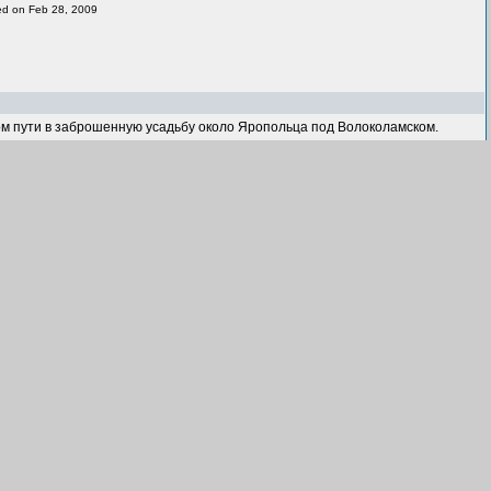
ded on Feb 28, 2009
ом пути в заброшенную усадьбу около Яропольца под Волоколамском.
ded on Feb 28, 2009
пуск)
 деревню в гордом одиночестве на зимние каникулы.
dded on Feb 27, 2009
ск)
х каникул вдали от суеты и мирских благ.
dded on Feb 28, 2009